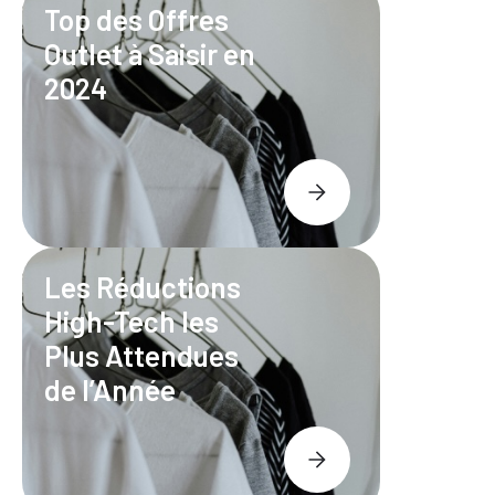
Top des Offres
Outlet à Saisir en
2024
Les Réductions
High-Tech les
Plus Attendues
de l’Année