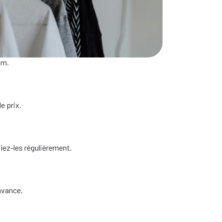
 ligne ?
um.
e prix.
iez-les régulièrement.
avance.