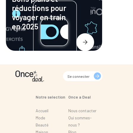
réductions pour
voyager en train
en 2025
Se connecter
Notre selection
Once a Deal
Accueil
Nous contacter
Mode
Qui sommes-
Beauté
nous ?
Maison
Blog