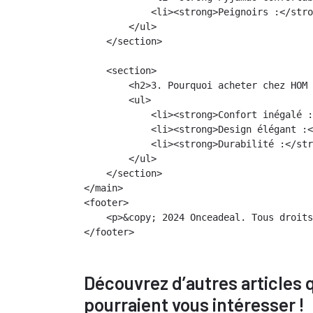
            <li><strong>Peignoirs :</stro
        </ul>

    </section>

    <section>

        <h2>3. Pourquoi acheter chez HOM 
        <ul>

            <li><strong>Confort inégalé :
            <li><strong>Design élégant :<
            <li><strong>Durabilité :</str
        </ul>

    </section>

</main>

<footer>

    <p>&copy; 2024 Onceadeal. Tous droits
Découvrez d’autres articles 
pourraient vous intéresser !