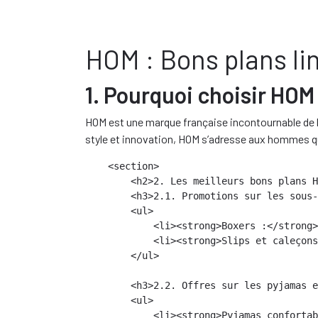
HOM : Bons plans li
1. Pourquoi choisir HOM
HOM est une marque française incontournable de l
style et innovation, HOM s’adresse aux hommes qu
    <section>

        <h2>2. Les meilleurs bons plans H
        <h3>2.1. Promotions sur les sous-
        <ul>

            <li><strong>Boxers :</strong>
            <li><strong>Slips et caleçons
        </ul>

        <h3>2.2. Offres sur les pyjamas e
        <ul>

            <li><strong>Pyjamas confortab