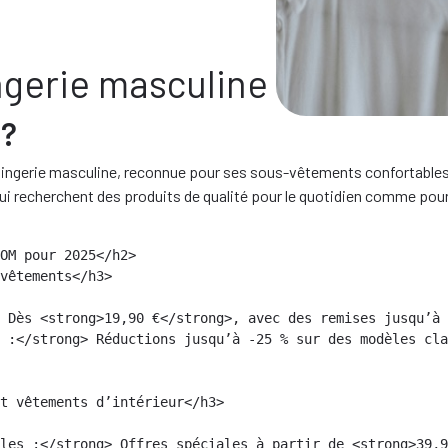
ngerie masculine en 2025
 ?
ingerie masculine, reconnue pour ses sous-vêtements confortables et
i recherchent des produits de qualité pour le quotidien comme pour
OM pour 2025</h2>

vêtements</h3>

 Dès <strong>19,90 €</strong>, avec des remises jusqu’à 
 :</strong> Réductions jusqu’à -25 % sur des modèles cla
t vêtements d’intérieur</h3>

les :</strong> Offres spéciales à partir de <strong>39,9