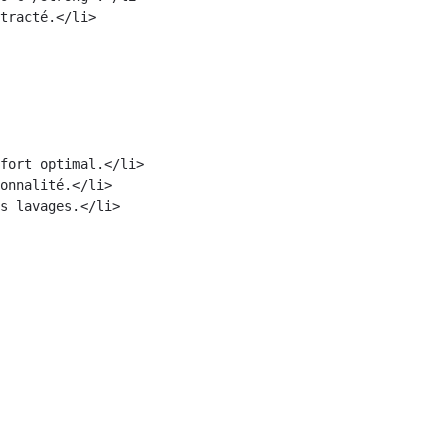
tracté.</li>

fort optimal.</li>

onnalité.</li>

s lavages.</li>
