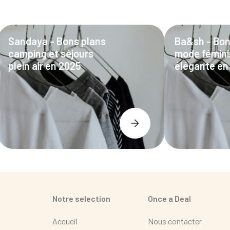
Sandaya - Bons plans
Ba&sh - Bon
camping et séjours
mode fémin
plein air en 2025
élégante en
Notre selection
Once a Deal
Accueil
Nous contacter