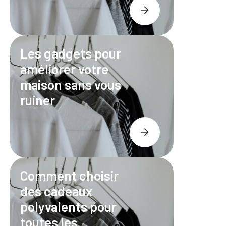
Les gadgets pour
améliorer votre
maison sans vous
ruiner
Comment choisir
des cadeaux
polyvalents pour
toutes les