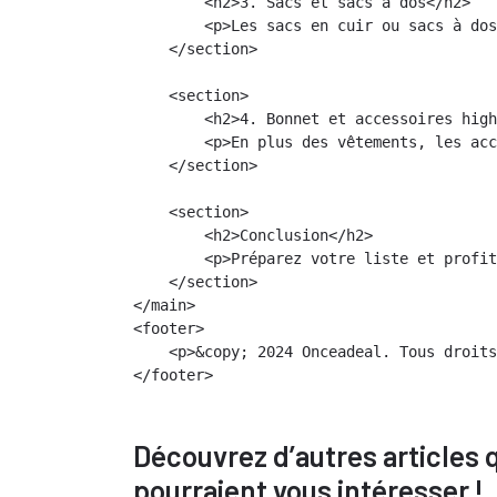
        <h2>3. Sacs et sacs à dos</h2>

        <p>Les sacs en cuir ou sacs à dos
    </section>

    <section>

        <h2>4. Bonnet et accessoires high
        <p>En plus des vêtements, les acc
    </section>

    <section>

        <h2>Conclusion</h2>

        <p>Préparez votre liste et profit
    </section>

</main>

<footer>

    <p>&copy; 2024 Onceadeal. Tous droits
Découvrez d’autres articles 
pourraient vous intéresser !