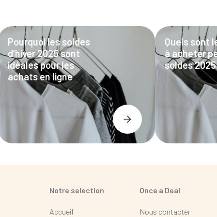
Pourquoi les soldes
Quels sont l
d’hiver 2025 sont
à acheter p
idéales pour les
soldes 2025
achats en ligne
Notre selection
Once a Deal
Accueil
Nous contacter