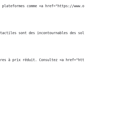
 plateformes comme <a href="https://www.onceadeal.com" t
tactiles sont des incontournables des soldes d’hiver.</p
res à prix réduit. Consultez <a href="https://www.oncead