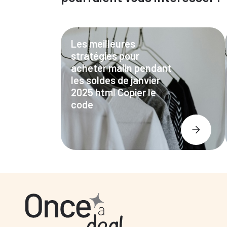
Les meilleures
stratégies pour
acheter malin pendant
les soldes de janvier
2025 html Copier le
code