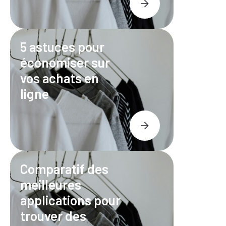
5 astuces pour
économiser sur
vos achats en
ligne
Comparatif des
meilleures
applications pour
trouver des