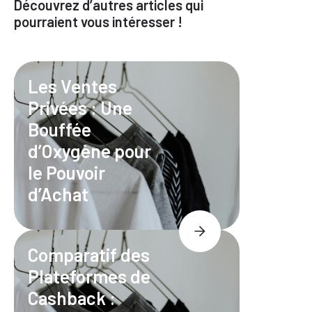
Découvrez d’autres articles qui
pourraient vous intéresser !
Les Ventes
Privées : Une
Bouffée
d’Oxygène pour
le Pouvoir
d’Achat
Comparatif des
Plateformes de
Cashback :