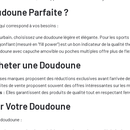
doune Parfaite ?
 qui correspond à vos besoins :
rbain, choisissez une doudoune légère et élégante. Pour les sports d
onflant (mesuré en "fill power") est un bon indicateur de la qualité t
oune avec capuche amovible ou poches multiples offre plus de flexi
cheter une Doudoune
s marques proposent des réductions exclusives avant l’arrivée de l
ites de vente proposent souvent des offres intéressantes sur les m
s :
Elles garantissent des produits de qualité tout en respectant l’e
ir Votre Doudoune
e doudoune :