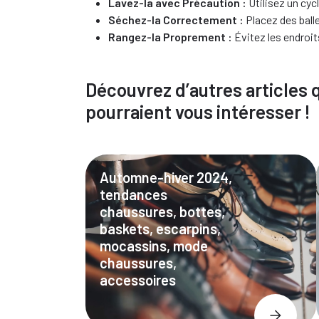
Lavez-la avec Précaution :
Utilisez un cyc
Séchez-la Correctement :
Placez des balle
Rangez-la Proprement :
Évitez les endroit
Découvrez d’autres articles 
pourraient vous intéresser !
Automne-hiver 2024,
tendances
chaussures, bottes,
baskets, escarpins,
mocassins, mode
chaussures,
accessoires