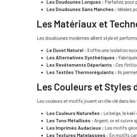
Les Doudounes Longues :
Parfaites pour p
Les Doudounes Sans Manches :
Idéales po
Les Matériaux et Techn
Les doudounes modernes allient style et perform
Le Duvet Naturel :
Il offre une isolation ex
Les Alternatives Synthétiques :
Fabriquée
Les Revêtements Déperlants :
Ces finitio
Les Textiles Thermorégulants :
Ils permet
Les Couleurs et Styles 
Les couleurs et motifs jouent un rôle clé dans l
Les Couleurs Naturelles :
Le beige, le kak
Les Tons Métallisés :
Argent, or et cuivre 
Les Imprimés Audacieux :
Les motifs géomé
Les Textures Matelassées :
En motifs carr