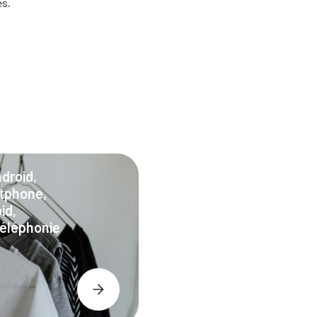
es.
droid,
rtphone,
id,
éléphonie