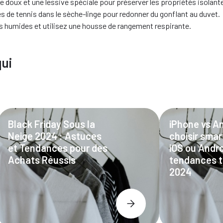
le doux et une lessive spéciale pour préserver les propriétés isolant
s de tennis dans le sèche-linge pour redonner du gonflant au duvet.
s humides et utilisez une housse de rangement respirante.
qui
Black Friday Sous la
iPhone vs An
Neige 2024 : Astuces
choisir sma
et Tendances pour des
iOS ou Andro
Achats Réussis
tendances t
2024