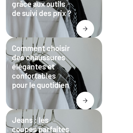
grâce aux outils
de suivi des prix ?
Comment choisir
des chaussures
élégantes et
confortables
pour le quotidien
Jeans : les
coupes parfaites