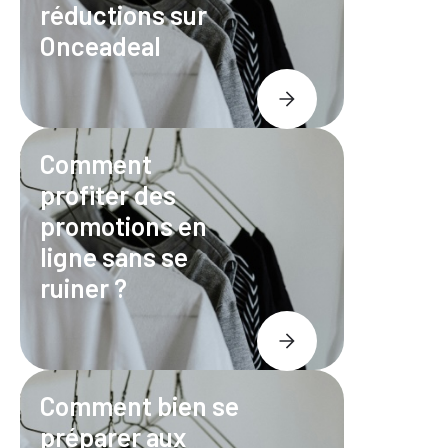
réductions sur
Onceadeal
Comment
profiter des
promotions en
ligne sans se
ruiner ?
Comment bien se
préparer aux