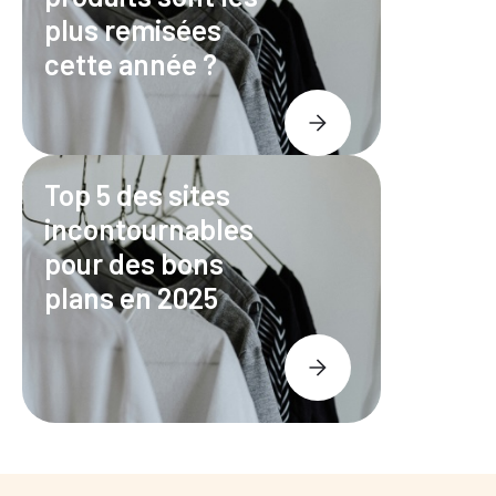
plus remisées
cette année ?
Top 5 des sites
incontournables
pour des bons
plans en 2025