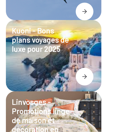
Kuoni - Bons
plans voyages de
luxe pour 2025
Linvosges -
Promotions linge
de maison et
décoration en