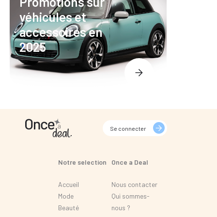
Promotions sur
véhicules et
accessoires en
2025
Se connecter
Notre selection
Once a Deal
Accueil
Nous contacter
Mode
Qui sommes-
Beauté
nous ?