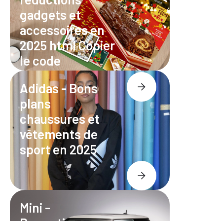
gadgets et
accessoires en
2025 html Copier
le code
Adidas - Bons
plans
chaussures et
vêtements de
sport en 2025
Mini -