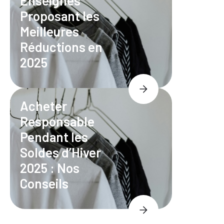
Enseignes
Proposant les
Meilleures
Réductions en
2025
Acheter
Responsable
Pendant les
Soldes d’Hiver
2025 : Nos
Conseils