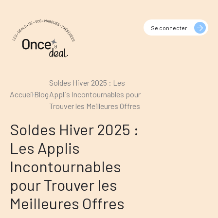
Se connecter
Soldes Hiver 2025 : Les
Accueil
Blog
Applis Incontournables pour
Trouver les Meilleures Offres
Soldes Hiver 2025 :
Les Applis
Incontournables
pour Trouver les
Meilleures Offres