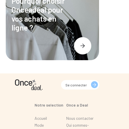
Pourquoi choisir
Onceadeal pour
vos achats en
ligne ?
Se connecter
Notre selection
Once a Deal
Accueil
Nous contacter
Mode
Qui sommes-