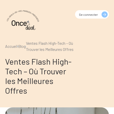
Se connecter
Ventes Flash High-Tech – Où
Accueil
Blog
Trouver les Meilleures Offres
Ventes Flash High-
Tech – Où Trouver
les Meilleures
Offres