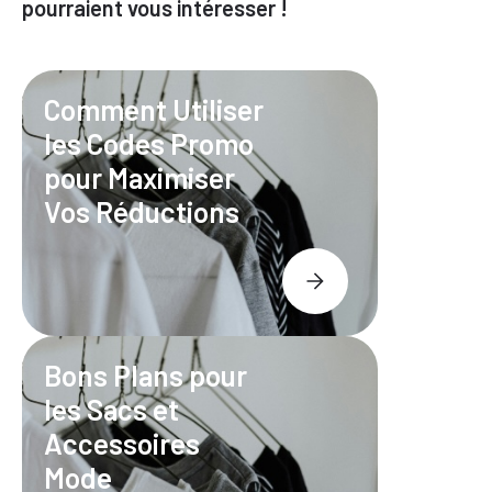
pourraient vous intéresser !
Comment Utiliser
les Codes Promo
pour Maximiser
Vos Réductions
Bons Plans pour
les Sacs et
Accessoires
Mode