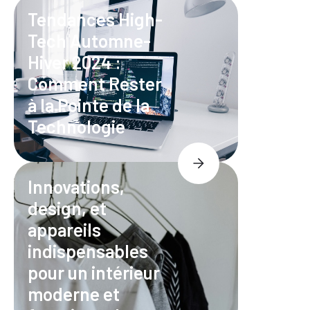
Tendances High-
Tech Automne-
Hiver 2024 :
Comment Rester
à la Pointe de la
Technologie
Innovations,
design, et
appareils
indispensables
pour un intérieur
moderne et