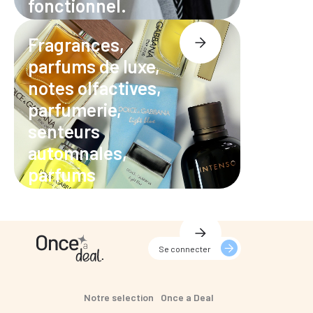
fonctionnel.
Fragrances,
parfums de luxe,
notes olfactives,
parfumerie,
senteurs
automnales,
parfums
élégants
Se connecter
Notre selection
Once a Deal