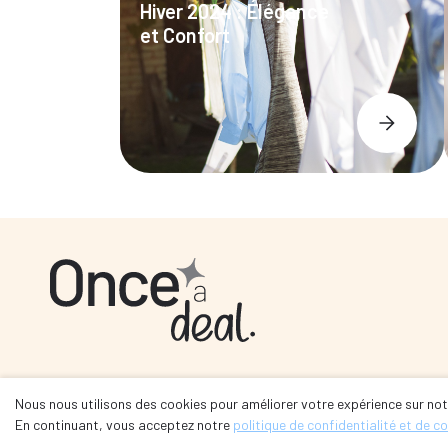
Hiver 2024 : Élégance
et Confort
Nous nous utilisons des cookies pour améliorer votre expérience sur notr
Se connecter
En continuant, vous acceptez notre
politique de confidentialité et de c