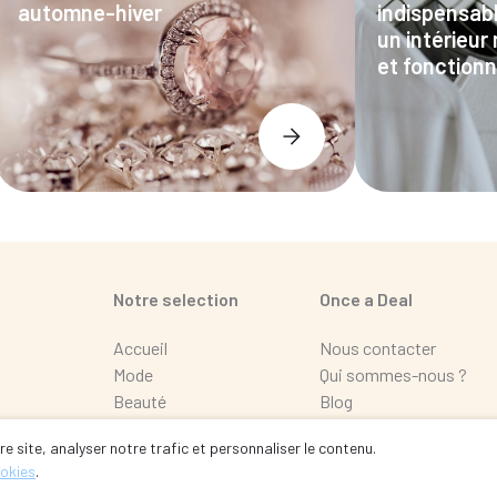
automne-hiver
indispensab
un intérieu
et fonctionn
Notre selection
Once a Deal
Accueil
Nous contacter
Mode
Qui sommes-nous ?
Beauté
Blog
Maison
FAQ
e site, analyser notre trafic et personnaliser le contenu.
Loisir
ookies
.
Automobile