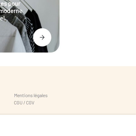
les pour
r moderne
el.
Mentions légales
CGU / CGV