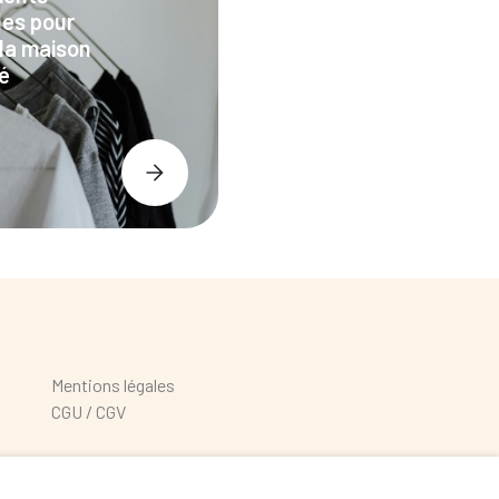
les pour
 la maison
é
Mentions légales
CGU / CGV