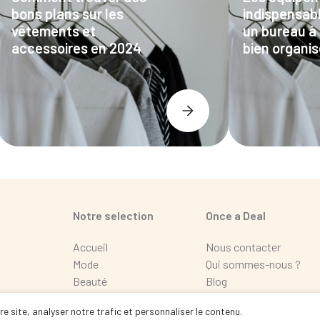
bons plans sur les
indispensab
vêtements et
un bureau à
accessoires en 2024
bien organis
Notre selection
Once a Deal
Accueil
Nous contacter
Mode
Qui sommes-nous ?
Beauté
Blog
Maison
FAQ
e site, analyser notre trafic et personnaliser le contenu.
Loisir