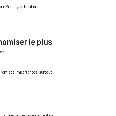
ber Monday, offrent des
nomiser le plus
s :
 remises importantes, surtout
t soldés après le lancement de