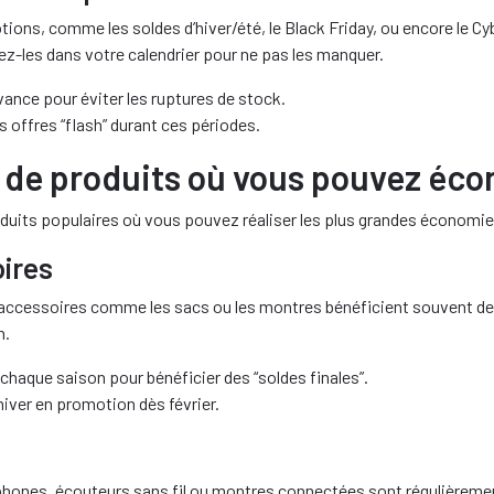
ons, comme les soldes d’hiver/été, le Black Friday, ou encore le Cy
z-les dans votre calendrier pour ne pas les manquer.
vance pour éviter les ruptures de stock.
es offres “flash” durant ces périodes.
 de produits où vous pouvez éco
duits populaires où vous pouvez réaliser les plus grandes économie
oires
accessoires comme les sacs ou les montres bénéficient souvent de
n.
 chaque saison pour bénéficier des “soldes finales”.
iver en promotion dès février.
ones, écouteurs sans fil ou montres connectées sont régulièremen