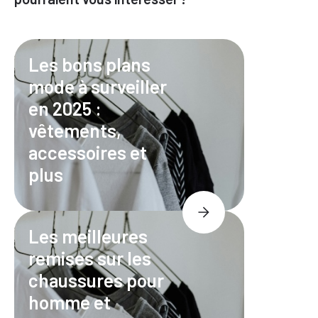
Les bons plans
mode à surveiller
en 2025 :
vêtements,
accessoires et
plus
Les meilleures
remises sur les
chaussures pour
homme et