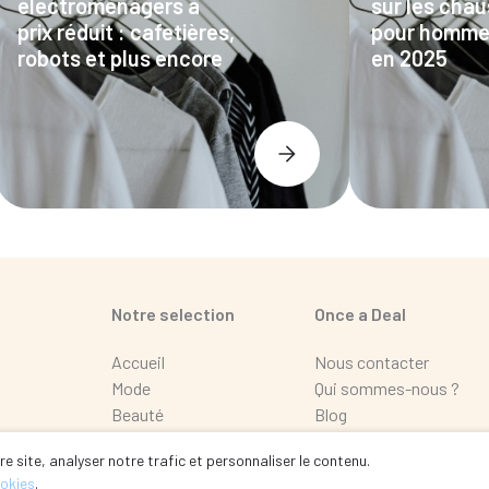
électroménagers à
sur les cha
prix réduit : cafetières,
pour homme
robots et plus encore
en 2025
Notre selection
Once a Deal
Accueil
Nous contacter
Mode
Qui sommes-nous ?
Beauté
Blog
Maison
FAQ
e site, analyser notre trafic et personnaliser le contenu.
Loisir
ookies
.