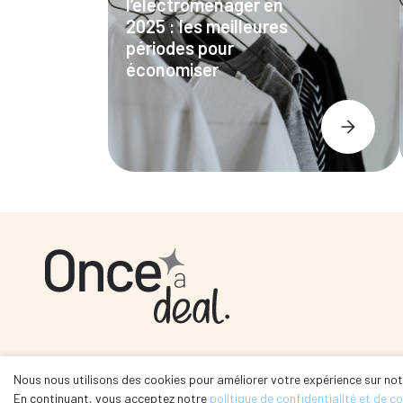
l’électroménager en
2025 : les meilleures
périodes pour
économiser
Nous nous utilisons des cookies pour améliorer votre expérience sur notr
Se connecter
En continuant, vous acceptez notre
politique de confidentialité et de c