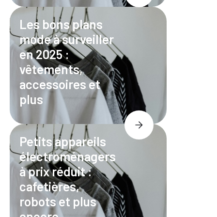
Les bons plans
mode à surveiller
en 2025 :
vêtements,
accessoires et
plus
Petits appareils
électroménagers
à prix réduit :
cafetières,
robots et plus
encore