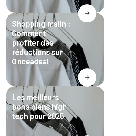
Shopping malin :
Comment
profiter des
réductions sur
Onceadeal
Les meilleurs
bons plans high-
tech pour 2025