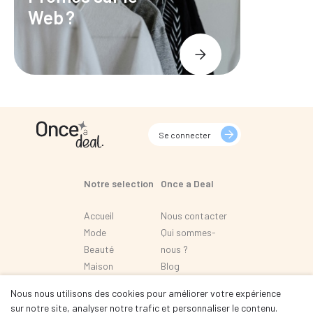
Web ?
Se connecter
Notre selection
Once a Deal
Accueil
Nous contacter
Mode
Qui sommes-
Beauté
nous ?
Maison
Blog
Loisir
FAQ
Nous nous utilisons des cookies pour améliorer votre expérience
Automobile
sur notre site, analyser notre trafic et personnaliser le contenu.